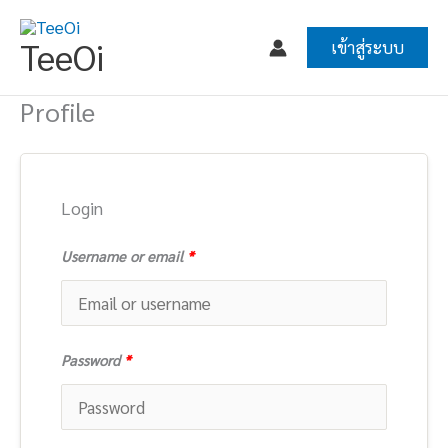
Skip
to
TeeOi
เข้าสู่ระบบ
content
Profile
Login
Username or email
*
Password
*